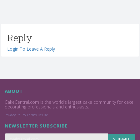
Reply
Login To Leave A Reply
ABOUT
CakeCentral.com is the world's largest cake community for cake
decorating professionals and enthusiasts.
Privacy Policy
Terms Of Use
NEWSLETTER SUBSCRIBE
SUBMIT