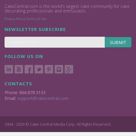
CakeCentral.com is the world's largest cake community for cake
decorating professionals and enthusiasts.
Privacy Policy
Terms Of Use
NEWSLETTER SUBSCRIBE
SUBMIT
FOLLOW US ON
CONTACTS
Phone: 866.878.3133
Email:
support@cakecentral.com
2004 - 2026 © Cake Central Media Corp. All Rights Reserved.