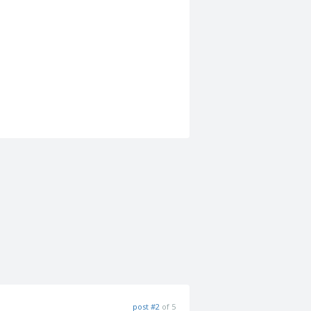
post #2
of 5