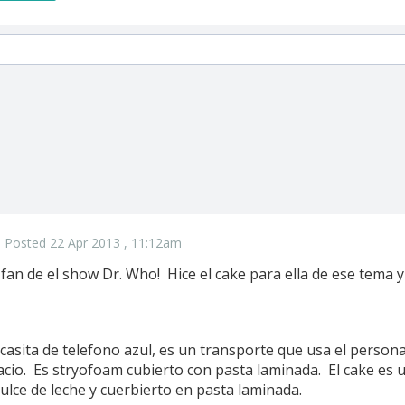
Posted 22 Apr 2013 , 11:12am
n fan de el show Dr. Who! Hice el cake para ella de ese tema y
a casita de telefono azul, es un transporte que usa el person
pacio. Es stryofoam cubierto con pasta laminada. El cake es
dulce de leche y cuerbierto en pasta laminada.