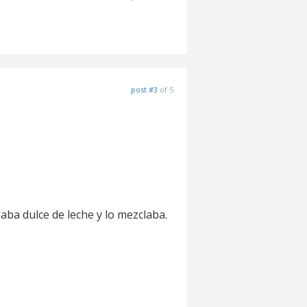
post #3
of 5
haba dulce de leche y lo mezclaba.