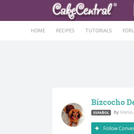
HOME
RECIPES
TUTORIALS
FOR
Bizcocho D
By
Maria
ESPAÑOL
Follow Conve