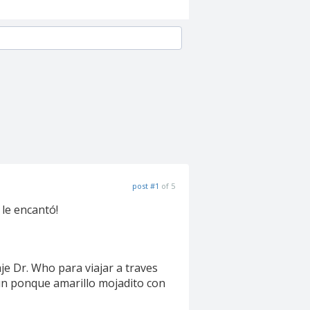
post #1
of 5
 le encantó!
aje Dr. Who para viajar a traves
 un ponque amarillo mojadito con