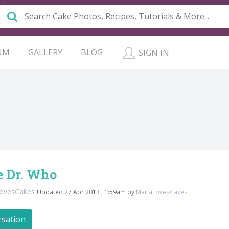
UM
GALLERY
BLOG
SIGN IN
e Dr. Who
LovesCakes
Updated 27 Apr 2013 , 1:59am by
MariaLovesCakes
rsation