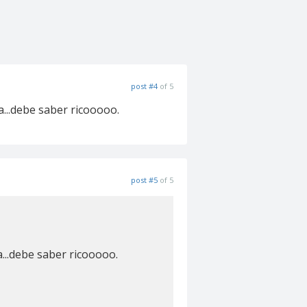
post #4
of 5
a...debe saber ricooooo.
post #5
of 5
a...debe saber ricooooo.