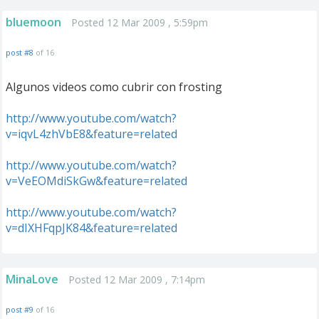
bluemoon
Posted 12 Mar 2009 , 5:59pm
post #8
of 16
Algunos videos como cubrir con frosting
http://www.youtube.com/watch?
v=iqvL4zhVbE8&feature=related
http://www.youtube.com/watch?
v=VeEOMdiSkGw&feature=related
http://www.youtube.com/watch?
v=dIXHFqpJK84&feature=related
MinaLove
Posted 12 Mar 2009 , 7:14pm
post #9
of 16