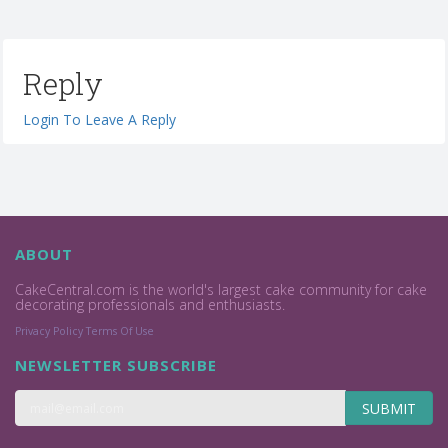
Reply
Login To Leave A Reply
ABOUT
CakeCentral.com is the world's largest cake community for cake
decorating professionals and enthusiasts.
Privacy Policy
Terms Of Use
NEWSLETTER SUBSCRIBE
SUBMIT